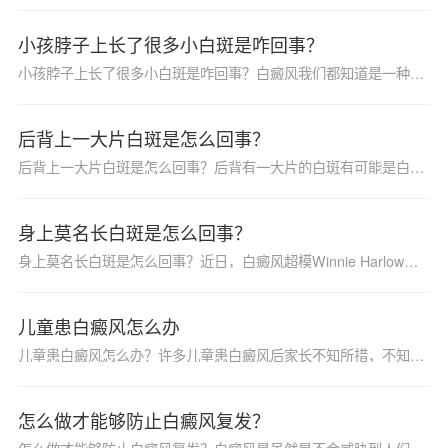
小孩脖子上长了很多小白斑是咋回事？
小孩脖子上长了很多小白斑是咋回事？白癜风我们都知道是一种比较常见的皮肤科疾病之一，该病患病率逐年上升，该疾病不仅对患者身体健康伤害极大，如果没有及时得到治疗还很容易引起其他疾病，随着我国医学水平的不断发展，治疗白癜风的方法也有很多，比如药物治疗方法等，那么下面为大家详细介绍一下吧。
后背上一大片白斑是怎么回事？
后背上一大片白斑是怎么回事？后背有一大片的白斑有可能是白癜风，因为白癜风的症状和其他的一些疾病比较相似，所以具体的情况是需要患者到医院去检查的，不是说所有的白斑都是白癜风，所以说去医院用仪器检查这样得出的结果也是精准的，知道自己到底是什么病才能用相对应的药物治疗治疗好，要不然的话会影响白癜风的病情，那么后背上一大片白斑是怎么回事？
身上莫名长白斑是怎么回事？
身上莫名长白斑是怎么回事？近日，白癜风超模Winnie Harlow如愿登上了维密舞台，有关此次她的登台无疑带来不小的争论，她也让白癜风这个词持续在媒体刷屏，更多的人开始注意到白癜风这种疾病。那么，到底什么是白癜风呢？
儿童患白癜风怎么办
儿童患白癜风怎么办？许多儿童患白癜风后家长不知所措，不知道那些能做，那些不能做的，由于儿童年龄较小，不懂得怎么护理好自己身上的白斑，也不懂得怎么怎么进行科学的治疗，在饮食上面需要家长们的督促。那么，怎样才能治好孩子的白癜风呢？
怎么做才能够防止白癜风复发？