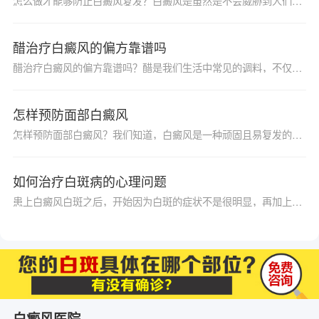
怎么做才能够防止白癜风复发？白癜风是虽然是不会威胁到人们的生命，但是对患者的日常生活和工作影响都是相当大的，需要第一时间采取治疗白癜风的措施才行，但是根据我国的临床调查显示发现，很多患者在治愈后还会复发，为了减少患者的复发几率，为大家介绍的则是怎么做才能够防止白癜风复发，想要了解的朋友下面我们一起看下介绍吧。
醋治疗白癜风的偏方靠谱吗
醋治疗白癜风的偏方靠谱吗？醋是我们生活中常见的调料，不仅具有强大的调味功能，还可以进行室内消毒的作用，那么你听说过醋可以治疗白癜风疾病吗？农村很多地方都知道白癜风偏方治疗都有提到用白醋，今天我们就来给大家聊聊，看这个事情是否靠谱呢？
怎样预防面部白癜风
怎样预防面部白癜风？我们知道，白癜风是一种顽固且易复发的色素皮肤病，其发生的部位并不固定，该病的出现严重影响患者的形象，让患者苦不堪言。但是由于初期并不是很明显，往往容易被人忽略。那么，怎样预防面部白癜风？下面请的专家为我们详细解答。
如何治疗白斑病的心理问题
患上白癜风白斑之后，开始因为白斑的症状不是很明显，再加上白斑的面积比较小，所以对自己不会造成很大的心理负担，但是随着很多因素的干扰，白斑有可能会出现扩散的现象，之后对于自己的心理影响就比较大了，有时候甚至会出现一些心理疾病，严重威胁到自己的健康。
白癜风医院