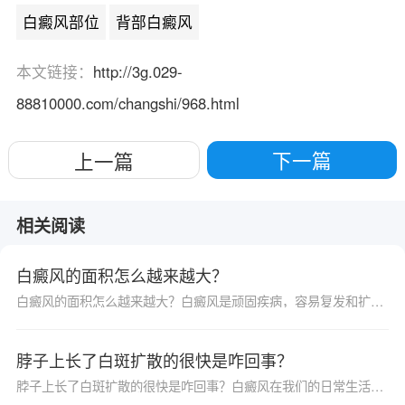
白癜风部位
背部白癜风
本文链接：
http://3g.029-
88810000.com/changshi/968.html
下一篇
上一篇
相关阅读
白癜风的面积怎么越来越大？
白癜风的面积怎么越来越大？白癜风是顽固疾病，容易复发和扩散，所以我们治疗时候需要更长的时间和精力，坚持治疗，这样才能起到治疗效果。可是有的患者在治疗后期发现自己白斑慢慢越大了，很是害怕，那么，白癜风的面积怎么越来越大？
脖子上长了白斑扩散的很快是咋回事？
脖子上长了白斑扩散的很快是咋回事？白癜风在我们的日常生活中属于一种比较常见并且很高发的皮肤科疾病，而且一旦患病就会严重危害着患者的身心健康，这种疾病的出现给患者带来的影响极大，一定要尽快找准病因并治疗。千万不能盲目用药以免对患者造成更严重的伤害，那么下面就为大家来详细介绍一下脖子上长了白斑扩散的很快是咋回事吧，希望能帮助到大家。