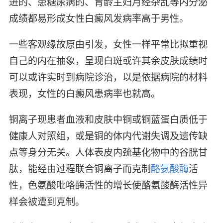
进的、患糖尿病的、育龄主妇月经杂乱等内分泌
成绩都易形成女性白癜风发病率高于男性。
一些客观缘故原由引发，女性一样平常比拟重视
自己的内在抽象，呈现白斑或许其余皮肤成绩时
可以或许实时到病院诊治，以是依据病院的材料
表现，女性的白癜风患病率也就高。
铜离子现患者血液和皮肤中铜或铜蓝蛋白质低于
健康人对照组，或是铜的体内代谢失调及遗传缺
点等身分无关。人体表皮内巯基化物中的谷胱甘
肽，能经由过程联合铜离子而克制
酪氨酸酶
活
性，色氨酸吡咯酶活性的增长使酪氨酸酶活性异
样会被遭到克制。