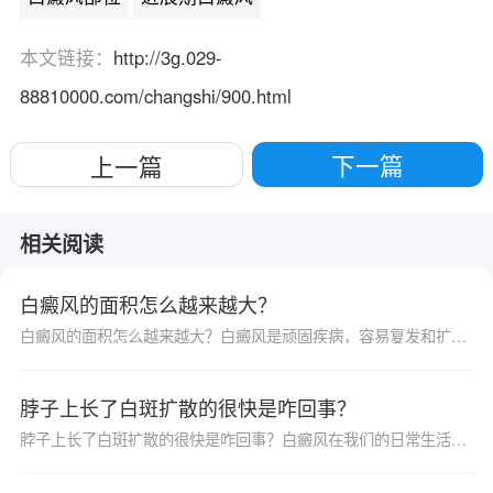
本文链接：
http://3g.029-
88810000.com/changshi/900.html
下一篇
上一篇
相关阅读
白癜风的面积怎么越来越大？
白癜风的面积怎么越来越大？白癜风是顽固疾病，容易复发和扩散，所以我们治疗时候需要更长的时间和精力，坚持治疗，这样才能起到治疗效果。可是有的患者在治疗后期发现自己白斑慢慢越大了，很是害怕，那么，白癜风的面积怎么越来越大？
脖子上长了白斑扩散的很快是咋回事？
脖子上长了白斑扩散的很快是咋回事？白癜风在我们的日常生活中属于一种比较常见并且很高发的皮肤科疾病，而且一旦患病就会严重危害着患者的身心健康，这种疾病的出现给患者带来的影响极大，一定要尽快找准病因并治疗。千万不能盲目用药以免对患者造成更严重的伤害，那么下面就为大家来详细介绍一下脖子上长了白斑扩散的很快是咋回事吧，希望能帮助到大家。