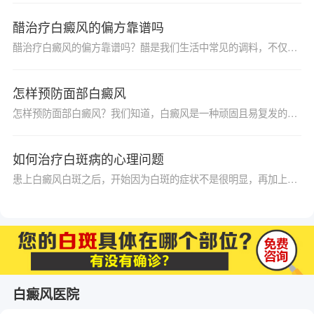
醋治疗白癜风的偏方靠谱吗
醋治疗白癜风的偏方靠谱吗？醋是我们生活中常见的调料，不仅具有强大的调味功能，还可以进行室内消毒的作用，那么你听说过醋可以治疗白癜风疾病吗？农村很多地方都知道白癜风偏方治疗都有提到用白醋，今天我们就来给大家聊聊，看这个事情是否靠谱呢？
怎样预防面部白癜风
怎样预防面部白癜风？我们知道，白癜风是一种顽固且易复发的色素皮肤病，其发生的部位并不固定，该病的出现严重影响患者的形象，让患者苦不堪言。但是由于初期并不是很明显，往往容易被人忽略。那么，怎样预防面部白癜风？下面请的专家为我们详细解答。
如何治疗白斑病的心理问题
患上白癜风白斑之后，开始因为白斑的症状不是很明显，再加上白斑的面积比较小，所以对自己不会造成很大的心理负担，但是随着很多因素的干扰，白斑有可能会出现扩散的现象，之后对于自己的心理影响就比较大了，有时候甚至会出现一些心理疾病，严重威胁到自己的健康。
白癜风医院