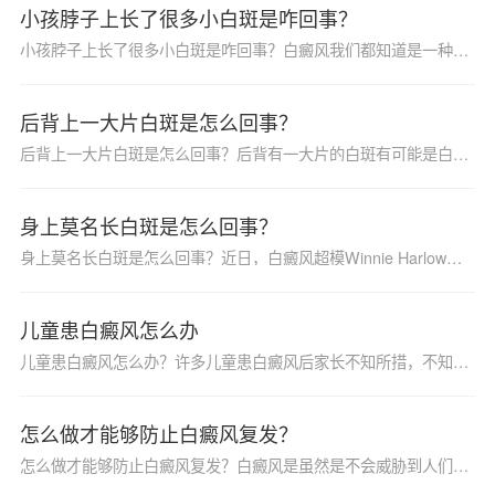
小孩脖子上长了很多小白斑是咋回事？
小孩脖子上长了很多小白斑是咋回事？白癜风我们都知道是一种比较常见的皮肤科疾病之一，该病患病率逐年上升，该疾病不仅对患者身体健康伤害极大，如果没有及时得到治疗还很容易引起其他疾病，随着我国医学水平的不断发展，治疗白癜风的方法也有很多，比如药物治疗方法等，那么下面为大家详细介绍一下吧。
后背上一大片白斑是怎么回事？
后背上一大片白斑是怎么回事？后背有一大片的白斑有可能是白癜风，因为白癜风的症状和其他的一些疾病比较相似，所以具体的情况是需要患者到医院去检查的，不是说所有的白斑都是白癜风，所以说去医院用仪器检查这样得出的结果也是精准的，知道自己到底是什么病才能用相对应的药物治疗治疗好，要不然的话会影响白癜风的病情，那么后背上一大片白斑是怎么回事？
身上莫名长白斑是怎么回事？
身上莫名长白斑是怎么回事？近日，白癜风超模Winnie Harlow如愿登上了维密舞台，有关此次她的登台无疑带来不小的争论，她也让白癜风这个词持续在媒体刷屏，更多的人开始注意到白癜风这种疾病。那么，到底什么是白癜风呢？
儿童患白癜风怎么办
儿童患白癜风怎么办？许多儿童患白癜风后家长不知所措，不知道那些能做，那些不能做的，由于儿童年龄较小，不懂得怎么护理好自己身上的白斑，也不懂得怎么怎么进行科学的治疗，在饮食上面需要家长们的督促。那么，怎样才能治好孩子的白癜风呢？
怎么做才能够防止白癜风复发？
怎么做才能够防止白癜风复发？白癜风是虽然是不会威胁到人们的生命，但是对患者的日常生活和工作影响都是相当大的，需要第一时间采取治疗白癜风的措施才行，但是根据我国的临床调查显示发现，很多患者在治愈后还会复发，为了减少患者的复发几率，为大家介绍的则是怎么做才能够防止白癜风复发，想要了解的朋友下面我们一起看下介绍吧。