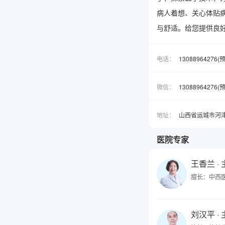
病人着想、关心体贴
与舒适。给您提供良
电话：
13088964276
微信：
1308896427
地址：
山西省运城市河
医院专家
王香兰
·
擅长：中西
刘汉平
·