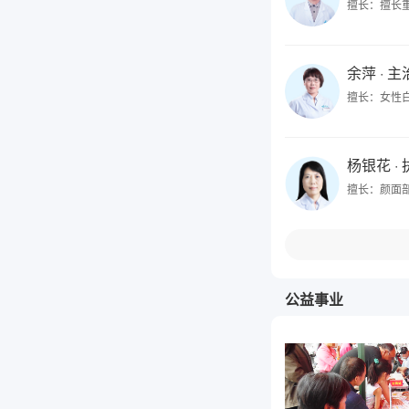
擅长：擅长
余萍
· 
擅长：女性
杨银花
·
擅长：颜面
公益事业