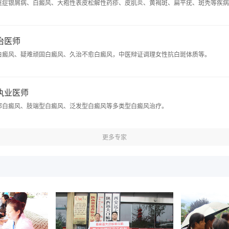
重症银屑病、白癜风、大疱性表皮松解性药疹、皮肌炎、黄褐斑、扁平疣、斑秃等疾病
主治医师
白癜风、疑难顽固白癜风、久治不愈白癜风，中医辩证调理女性抗白斑体质等。
 执业医师
部白癜风、肢端型白癜风、泛发型白癜风等多类型白癜风治疗。
更多专家