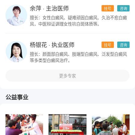
余萍
· 主治医师
挂号
咨询
擅长：女性白癜风、疑难顽固白癜风、久治不愈白癜
风，中医辩证调理女性抗白斑体质等。
杨银花
· 执业医师
挂号
咨询
擅长：颜面部白癜风、肢端型白癜风、泛发型白癜风
等多类型白癜风治疗。
更多专家
公益事业