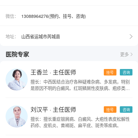
微信：
13088964276(预约、挂号、咨询)
地址：
山西省运城市芮城县
医院专家
更多
王香兰
· 主任医师
挂号
咨询
擅长：中西医结合治疗各种疑难杂病、多发病，特别
是原因不明的白癜风、红斑鳞屑性皮肤病、疱疹类皮
肤病。
刘汉平
· 主任医师
挂号
咨询
擅长：擅长重症银屑病、白癜风、大疱性表皮松解性
药疹、皮肌炎、黄褐斑、扁平疣、斑秃等疾病。