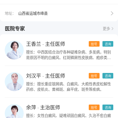
地址：
山西省运城市绛县
医院专家
更多
王香兰
· 主任医师
挂号
咨询
擅长：中西医结合治疗各种疑难杂病、多发病，特别
是原因不明的白癜风、红斑鳞屑性皮肤病、疱疹类皮
肤病。
刘汉平
· 主任医师
挂号
咨询
擅长：擅长重症银屑病、白癜风、大疱性表皮松解性
药疹、皮肌炎、黄褐斑、扁平疣、斑秃等疾病。
余萍
· 主治医师
挂号
咨询
擅长：女性白癜风、疑难顽固白癜风、久治不愈白癜