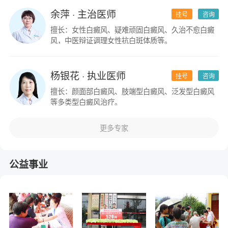
余萍
· 主治医师
挂号
咨询
擅长：女性白癜风、疑难顽固白癜风、久治不愈白癜
风，中医辩证调理女性抗白斑体质等。
杨银花
· 执业医师
挂号
咨询
擅长：颜面部白癜风、肢端型白癜风、泛发型白癜风
等多类型白癜风治疗。
更多专家
公益事业