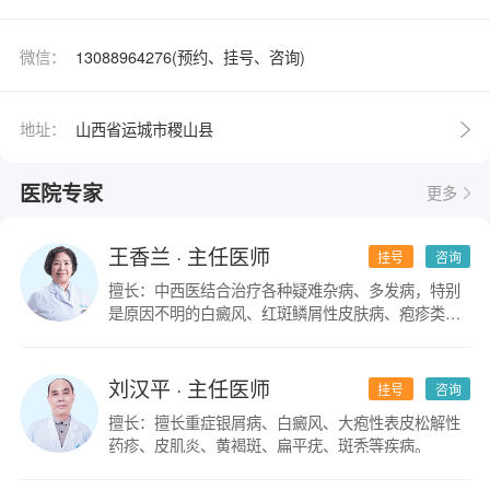
微信：
13088964276(预约、挂号、咨询)
地址：
山西省运城市稷山县
医院专家
更多
王香兰
· 主任医师
挂号
咨询
擅长：中西医结合治疗各种疑难杂病、多发病，特别
是原因不明的白癜风、红斑鳞屑性皮肤病、疱疹类皮
肤病。
刘汉平
· 主任医师
挂号
咨询
擅长：擅长重症银屑病、白癜风、大疱性表皮松解性
药疹、皮肌炎、黄褐斑、扁平疣、斑秃等疾病。