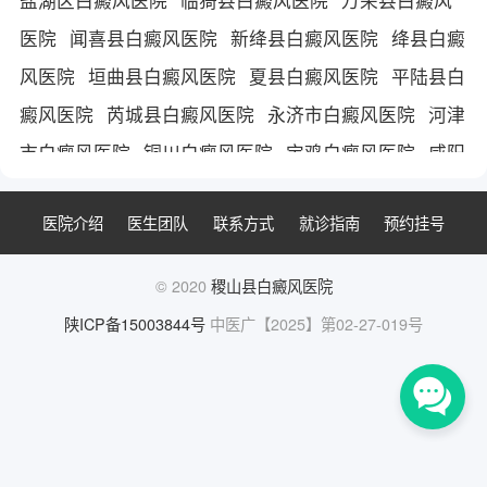
医院
闻喜县白癜风医院
新绛县白癜风医院
绛县白癜
风医院
垣曲县白癜风医院
夏县白癜风医院
平陆县白
癜风医院
芮城县白癜风医院
永济市白癜风医院
河津
市白癜风医院
铜川白癜风医院
宝鸡白癜风医院
咸阳
白癜风医院
渭南白癜风医院
延安白癜风医院
汉中白
医院介绍
医生团队
联系方式
就诊指南
预约挂号
癜风医院
榆林白癜风医院
安康白癜风医院
商洛白癜
风医院
天水白癜风医院
平凉市白癜风医院
庆阳白癜
© 2020
稷山县白癜风医院
风医院
陇南白癜风医院
三门峡白癜风医院
陕西白癜
陕ICP备15003844号
中医广【2025】第02-27-019号
风医院
西安白癜风医院
西安治疗白癜风医院
西安白
癜风医院哪家好